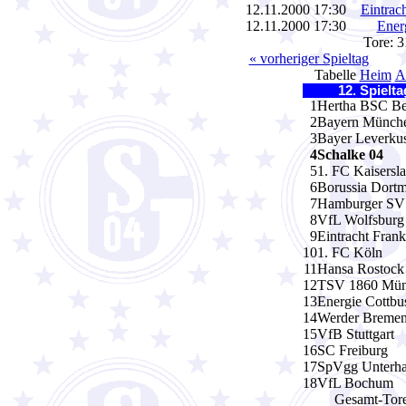
12.11.2000 17:30
Eintrac
12.11.2000 17:30
Ener
Tore: 
« vorheriger Spieltag
Tabelle
Heim
A
12. Spielt
1
Hertha BSC Be
2
Bayern Münch
3
Bayer Leverku
4
Schalke 04
5
1. FC Kaisersla
6
Borussia Dort
7
Hamburger SV
8
VfL Wolfsburg
9
Eintracht Frank
10
1. FC Köln
11
Hansa Rostock
12
TSV 1860 Mün
13
Energie Cottbu
14
Werder Breme
15
VfB Stuttgart
16
SC Freiburg
17
SpVgg Unterha
18
VfL Bochum
Gesamt-Tore