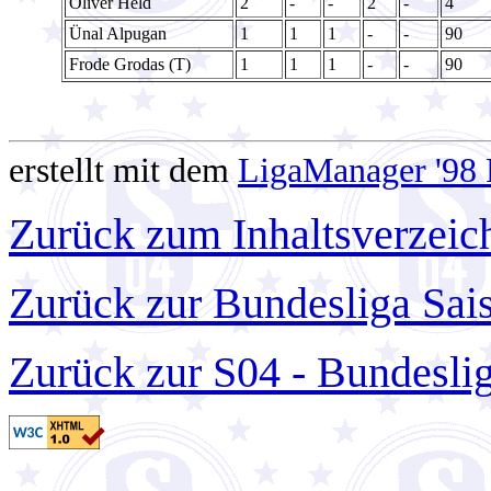
Oliver Held
2
-
-
2
-
4
Ünal Alpugan
1
1
1
-
-
90
Frode Grodas (T)
1
1
1
-
-
90
erstellt mit dem
LigaManager '98 
Zurück zum Inhaltsverzeic
Zurück zur Bundesliga Sai
Zurück zur S04 - Bundesli