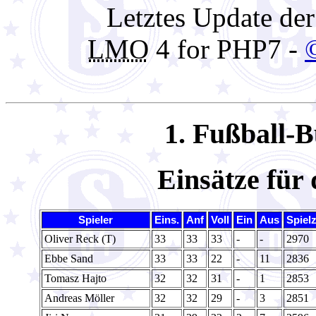
Letztes Update de
LMO
4 for PHP7 -
1. Fußball-B
Einsätze für
Spieler
Eins.
Anf
Voll
Ein
Aus
Spielz
Oliver Reck (T)
33
33
33
-
-
2970
Ebbe Sand
33
33
22
-
11
2836
Tomasz Hajto
32
32
31
-
1
2853
Andreas Möller
32
32
29
-
3
2851