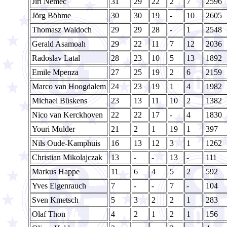
Jiri Nemec
31
29
22
2
7
2596
Jörg Böhme
30
30
19
-
10
2605
Thomasz Waldoch
29
29
28
-
1
2548
Gerald Asamoah
29
22
11
7
12
2036
Radoslav Latal
28
23
10
5
13
1892
Emile Mpenza
27
25
19
2
6
2159
Marco van Hoogdalem
24
23
19
1
4
1982
Michael Büskens
23
13
11
10
2
1382
Nico van Kerckhoven
22
22
17
-
4
1830
Youri Mulder
21
2
1
19
1
397
Nils Oude-Kamphuis
16
13
12
3
1
1262
Christian Mikolajczak
13
-
-
13
-
111
Markus Happe
11
6
4
5
2
592
Yves Eigenrauch
7
-
-
7
-
104
Sven Kmetsch
5
3
2
2
1
283
Olaf Thon
4
2
1
2
1
156