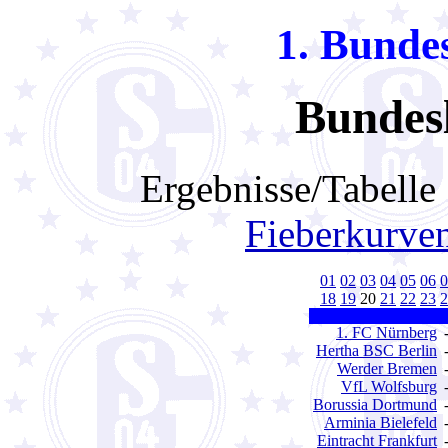
1. Bundes
Bundesl
Ergebnisse/Tabell
Fieberkurve
01
02
03
04
05
06
0
18
19
20
21
22
23
2
1. FC Nürnberg
Hertha BSC Berlin
Werder Bremen
VfL Wolfsburg
Borussia Dortmund
Arminia Bielefeld
Eintracht Frankfurt