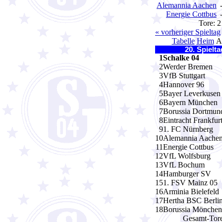
Alemannia Aachen
Energie Cottbus
Tore: 
« vorheriger Spieltag
Tabelle
Heim
A
20. Spielt
1
Schalke 04
2
Werder Bremen
3
VfB Stuttgart
4
Hannover 96
5
Bayer Leverkusen
6
Bayern München
7
Borussia Dortmun
8
Eintracht Frankfur
9
1. FC Nürnberg
10
Alemannia Aache
11
Energie Cottbus
12
VfL Wolfsburg
13
VfL Bochum
14
Hamburger SV
15
1. FSV Mainz 05
16
Arminia Bielefeld
17
Hertha BSC Berli
18
Borussia Mönchen
Gesamt-Tore