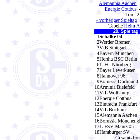
Alemannia Aachen
Energie Cottbus
Tore: 
« vorheriger Spieltag
Tabelle
Heim
A
20. Spieltag
1
Schalke 04
2
Werder Bremen
3
VfB Stuttgart
4
Bayern München
5
Hertha BSC Berlin
6
1. FC Nürnberg
7
Bayer Leverkusen
8
Hannover 96
9
Borussia Dortmund
10
Arminia Bielefeld
11
VfL Wolfsburg
12
Energie Cottbus
13
Eintracht Frankfurt
14
VfL Bochum
15
Alemannia Aachen
16
Borussia Möncheng
17
1. FSV Mainz 05
18
Hamburger SV
Gesamt-Tore