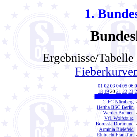
1. Bundes
Bundesl
Ergebnisse/Tabell
Fieberkurve
01
02
03
04
05
06
0
18
19
20
21
22
23
2
1. FC Nürnberg
Hertha BSC Berlin
Werder Bremen
VfL Wolfsburg
Borussia Dortmund
Arminia Bielefeld
Eintracht Frankfurt